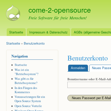
Dir
come-2-opensource
zu
Inha
Freie Software für freie Menschen!
Startseite
Impressum & Datenschutz
AGBs (allgemeine Geschä
Hauptmenü
Startseite
»
Benutzerkonto
Sie sind hier
Benutzerkonto
Navigation
Startseite
Anmelden
Neues Passwo
Was ist ein
Haupt-Reiter
"Betriebssystem"?
Benutzername oder E-Mail-Ad
Was gibt es für
Betriebssysteme?
In den Fängen des
Kommerzes
Voraussetzungen für ein
Open Source System
Open Source Vorteile
Wer kann Open Source