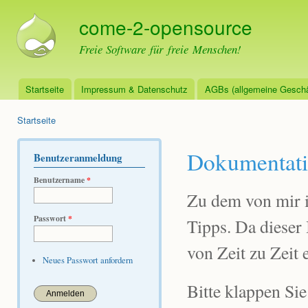
Dir
come-2-opensource
zu
Inha
Freie Software für freie Menschen!
Startseite
Impressum & Datenschutz
AGBs (allgemeine Geschä
Hauptmenü
Startseite
Sie sind hier
Dokumentat
Benutzeranmeldung
Benutzername
*
Zu dem von mir in
Passwort
*
Tipps. Da dieser 
von Zeit zu Zeit
Neues Passwort anfordern
Bitte klappen Si