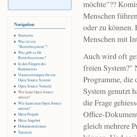
möchte"?? Komisc
Menschen führen 
Navigation
oder zu können. 
Startseite
Menschen mit Int
Was ist ein
"Betriebssystem"?
Was gibt es für
Auch wird oft g
Betriebssysteme?
In den Fängen des
freien System?" N
Kommerzes
Voraussetzungen für ein
Programme, die d
Open Source System
Open Source Vorteile
System genutzt ha
Wer kann Open Source
nutzen?
die Frage gehies
Wie kann man Open Source
nutzen?
Office-Dokumente
Mein Projekt
Mein Angebot
gleich mehrere P
Dokumentationen
Tutorials