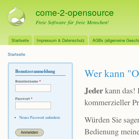
Dir
come-2-opensource
zu
Inha
Freie Software für freie Menschen!
Startseite
Impressum & Datenschutz
AGBs (allgemeine Geschä
Hauptmenü
Startseite
Sie sind hier
Wer kann "O
Benutzeranmeldung
Benutzername
*
Jeder
kann das! D
Passwort
*
kommerzieller Pro
Würden Sie sagen
Neues Passwort anfordern
Bedienung meine